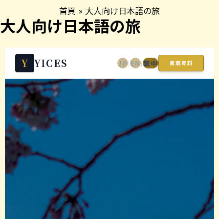
跳
首頁
大人向け日本語の旅
至
大人向け日本語の旅
主
要
內
Y
YICES
JP
EN
繁中
|
|
索取資料
容