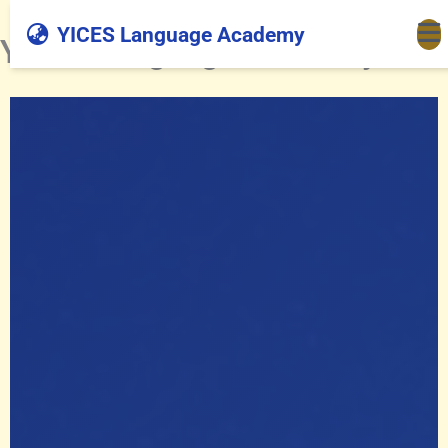
跳
首頁
YICES Language Academy
YICES Language Academy
至
YICES Language Academy
主
要
內
容